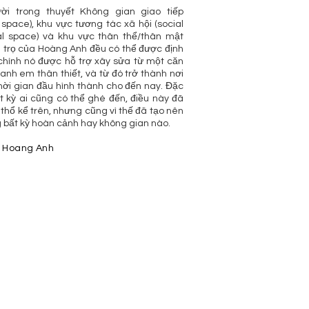
i trong thuyết Không gian giao tiếp
 space), khu vực tương tác xã hội (social
al space) và khu vực thân thể/thân mật
hà trọ của Hoàng Anh đều có thể được định
 chính nó được hỗ trợ xây sửa từ một căn
nh em thân thiết, và từ đó trở thành nơi
hời gian đầu hình thành cho đến nay. Đặc
t kỳ ai cũng có thể ghé đến, điều này đã
 thổ kể trên, nhưng cũng vì thế đã tạo nên
g bất kỳ hoàn cảnh hay không gian nào.
 Hoang Anh