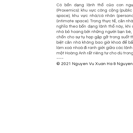
Có bốn dạng lãnh thổ của con ngườ
(Proxemics): khu vực công cộng (public
space), khu vực nhà/cá nhân (person
(intimate space). Trong thực tế, căn n
nghĩa theo bốn dạng lãnh thổ này, khi
nhà bỏ hoang bởi những người bạn bè, a
chốn cho sự tụ họp gặp gỡ trong suốt t
biệt căn nhà không bao giờ khoá để bấ
làm xoá nhoà đi ranh giới giữa các lãnh
một Hoàng Anh rất riêng tư cho dù tron
----
© 2021 Nguyen Vu Xuan Ha & Nguyen