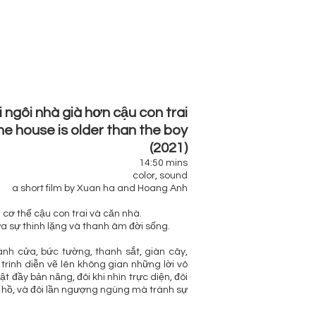
i ngôi nhà già hơn cậu con trai
e house is older than the boy
(2021)
14:50 mins
color, sound
a short film by Xuan ha and Hoang Anh
 cơ thể cậu con trai và căn nhà.
ữa sự thinh lặng và thanh âm đời sống.
ánh cửa, bức tường, thanh sắt, giàn cây,
trình diễn vẽ lên không gian những lời vô
t đầy bản năng, đôi khi nhìn trực diện, đôi
hồ, và đôi lần ngượng ngùng mà tránh sự