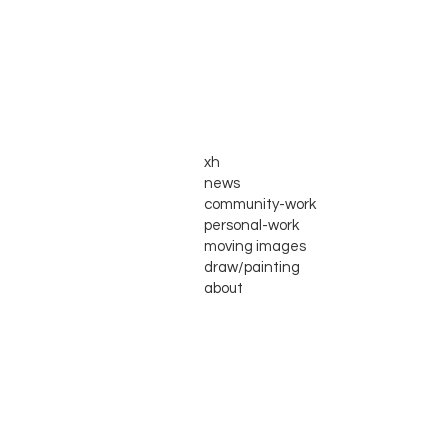
xh
news
community-work
personal-work
moving images
draw/painting
about