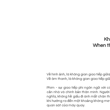
Kh
When th
Về hình ảnh, là không gian giao tiếp giữa
Về âm thanh, là không gian giao tiếp gi
Phim - sự giao tiếp phi ngôn ngữ với c
căn nhà và chính bản thân mình. Người 
nghĩa, không hề giấu đi ánh mắt chân thậ
khi hướng ra đến một khoảng không mơ 
quan sát của máy quay.